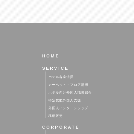
各種マニュアルの作成支援
マニュアルの説明、学習支援
コミュニケーション促進支援
業務円滑遂行の支援
雇用契約および社会生活へのアナウンス支援
HOME
SERVICE
ホテル客室清掃
カーペット・フロア清掃
ホテル向け外国人職業紹介
特定技能外国人支援
外国人インターンシップ
移動販売
CORPORATE